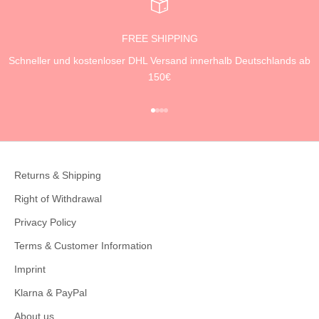
FREE SHIPPING
Schneller und kostenloser DHL Versand innerhalb Deutschlands ab
150€
Go to item 1
Go to item 2
Go to item 3
Go to item 4
Returns & Shipping
Right of Withdrawal
Privacy Policy
Terms & Customer Information
Imprint
Klarna & PayPal
About us