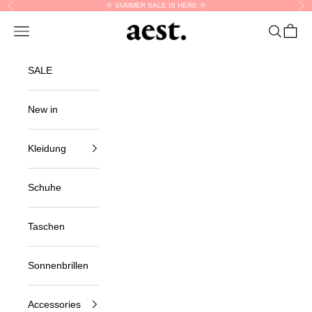
Skip to content
🌞 SUMMER SALE IS HERE 🌞
Previous
Nex
aest.
Navigation menu
Search
Cart
SALE
New in
Kleidung
Schuhe
Taschen
Sonnenbrillen
Accessories