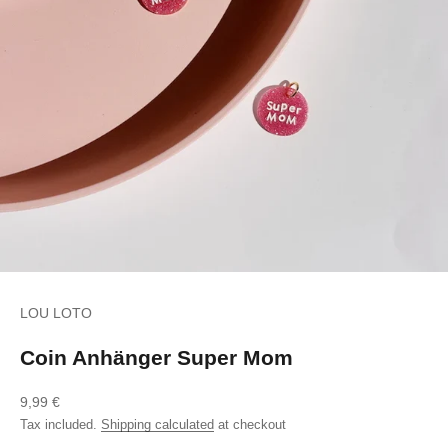
LOU LOTO
Coin Anhänger Super Mom
Sale price
9,99 €
Tax included.
Shipping calculated
at checkout