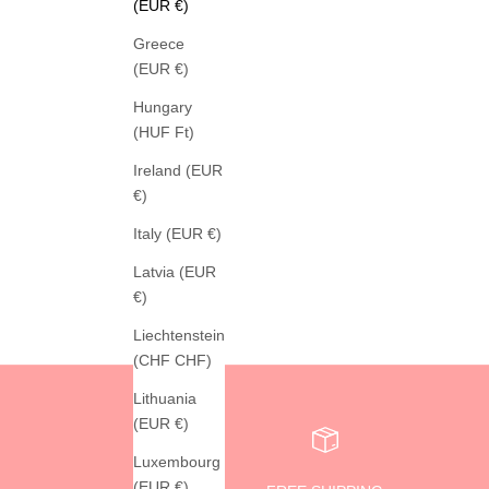
(EUR €)
Greece
(EUR €)
Hungary
(HUF Ft)
Ireland (EUR
€)
FRANNY 
GREYMARL
Italy (EUR €)
FROTTEE SHORTS BABY BLUE
Latvia (EUR
SALE PRICE
99,00 €
€)
Liechtenstein
(CHF CHF)
Lithuania
(EUR €)
Luxembourg
(EUR €)