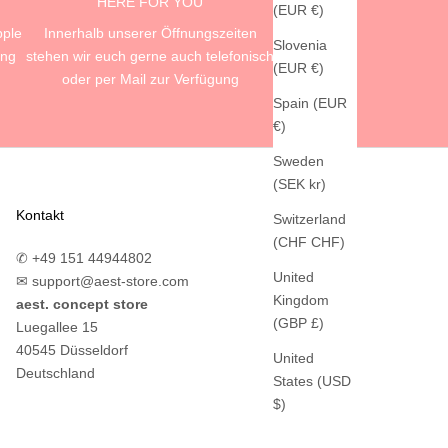
HERE FOR YOU
(EUR €)
pple
Innerhalb unserer Öffnungszeiten
Slovenia
ung
stehen wir euch gerne auch telefonisch
(EUR €)
oder per Mail zur Verfügung
Spain (EUR
€)
Sweden
(SEK kr)
Kontakt
Switzerland
(CHF CHF)
✆ +49 151 44944802
United
✉
support@aest-store.com
Kingdom
aest. concept store
(GBP £)
Luegallee 15
40545 Düsseldorf
United
Deutschland
States (USD
$)