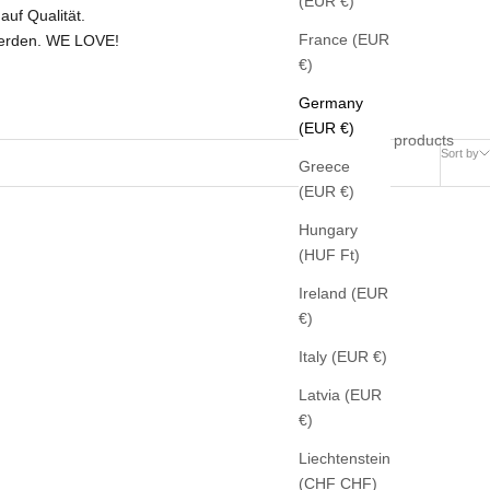
(EUR €)
uf Qualität.
France (EUR
 werden. WE LOVE!
€)
Germany
(EUR €)
2 products
Sort by
Greece
(EUR €)
Hungary
(HUF Ft)
Ireland (EUR
€)
Italy (EUR €)
Latvia (EUR
€)
Liechtenstein
(CHF CHF)