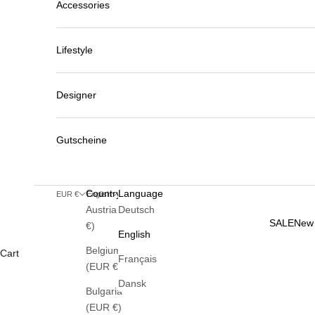
Accessories
Lifestyle
Designer
Gutscheine
Country
Language
EUR €
English
Austria (EUR
Deutsch
SALE
New 
€)
English
Belgium
Cart
Français
(EUR €)
Dansk
Bulgaria
(EUR €)