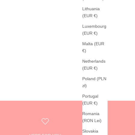
Lithuania
(EUR €)
Luxembourg
(EUR €)
Malta (EUR
€)
Netherlands
(EUR €)
Poland (PLN
zł)
Portugal
(EUR €)
Romania
(RON Lei)
Slovakia