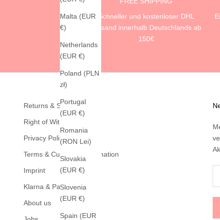
FREE SHIPPING
Schneller und kostenloser DHL
E
Malta (EUR
Versand innerhalb Deutschlands ab
€)
150€
Netherlands
(EUR €)
Poland (PLN
zł)
Portugal
Returns & Shipping
Ne
(EUR €)
Right of Withdrawal
Me
Romania
Privacy Policy
ve
(RON Lei)
Ak
Terms & Customer Information
Slovakia
(EUR €)
Imprint
Klarna & PayPal
Slovenia
(EUR €)
About us
Spain (EUR
Jobs