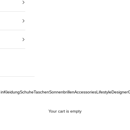
in
Kleidung
Schuhe
Taschen
Sonnenbrillen
Accessories
Lifestyle
Designer
Your cart is empty