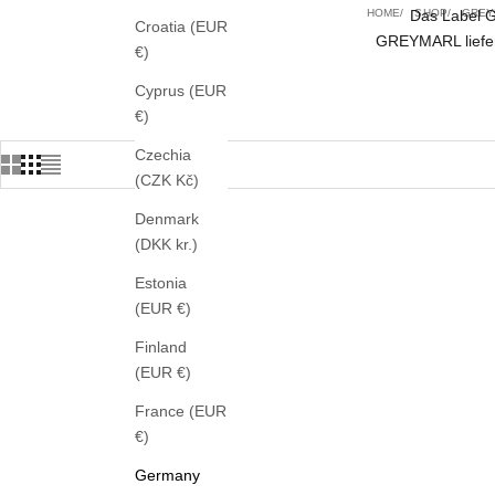
HOME
Das Label G
SHOP
GREY
Croatia (EUR
GREYMARL liefert
€)
Cyprus (EUR
€)
Czechia
(CZK Kč)
Denmark
(DKK kr.)
Estonia
(EUR €)
Finland
(EUR €)
France (EUR
€)
Germany