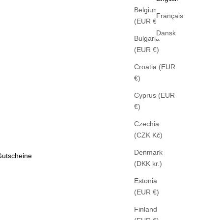
Belgium
Français
(EUR €)
Dansk
Bulgaria
(EUR €)
Croatia (EUR
€)
Cyprus (EUR
€)
Czechia
(CZK Kč)
Denmark
Gutscheine
(DKK kr.)
Estonia
(EUR €)
Finland