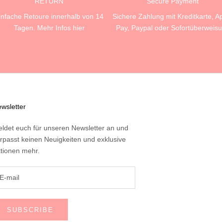
RETURN
Secure Payment
infache Retoure innerhalb von 14
Sichere Zahlung mit Kreditkarte, A
Tagen. Mehr Infos
hier
Pay, Paypal oder Sofortüberweis
wsletter
ldet euch für unseren Newsletter an und
rpasst keinen Neuigkeiten und exklusive
tionen mehr.
SUBSCRIBE