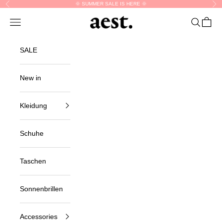
Skip to content
🌞 SUMMER SALE IS HERE 🌞
Previous
Nex
aest.
Navigation menu
Search
Cart
SALE
New in
Kleidung
Schuhe
Taschen
Sonnenbrillen
Accessories