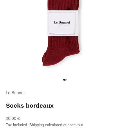
Go to item 1
Go to item 2
Le Bonnet
Socks bordeaux
Sale price
20,00 €
Tax included.
Shipping calculated
at checkout