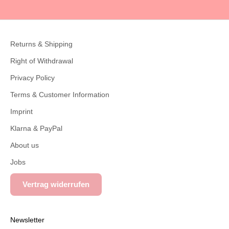
Go to item 1
Go to item 2
Go to item 3
Go to item 4
Returns & Shipping
Right of Withdrawal
Privacy Policy
Terms & Customer Information
Imprint
Klarna & PayPal
About us
Jobs
Vertrag widerrufen
Newsletter