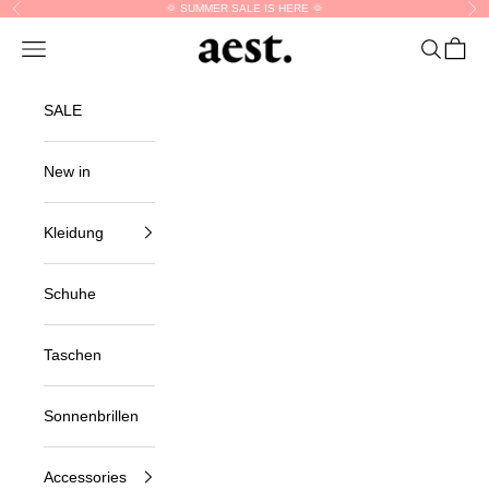
Skip to content
🌞 SUMMER SALE IS HERE 🌞
Previous
Nex
aest.
Navigation menu
Search
Cart
SALE
New in
Kleidung
Schuhe
Taschen
Sonnenbrillen
Accessories