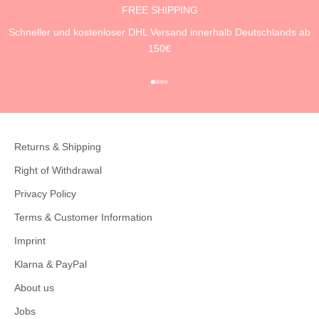
FREE SHIPPING
Schneller und kostenloser DHL Versand innerhalb Deutschlands ab
150€
Go to item 1
Go to item 2
Go to item 3
Go to item 4
Returns & Shipping
Right of Withdrawal
Privacy Policy
Terms & Customer Information
Imprint
Klarna & PayPal
About us
Jobs