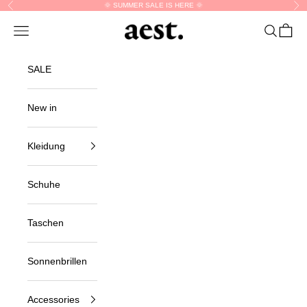
Skip to content
🌞 SUMMER SALE IS HERE 🌞
Previous
Nex
aest.
Navigation menu
Search
Cart
SALE
New in
Kleidung
Schuhe
Taschen
Sonnenbrillen
Accessories